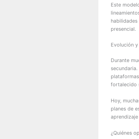
Este modelo
lineamiento
habilidades
presencial.
Evolución y
Durante muc
secundaria. 
plataformas
fortalecido 
Hoy, muchas 
planes de e
aprendizaj
¿Quiénes opt