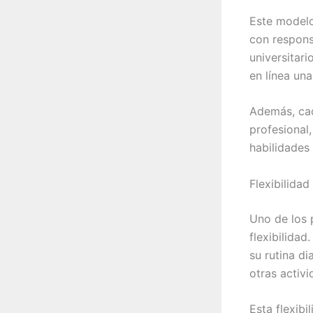
Este modelo
con respons
universitar
en línea una
Además, cad
profesional,
habilidades
Flexibilida
Uno de los p
flexibilida
su rutina di
otras activi
Esta flexib