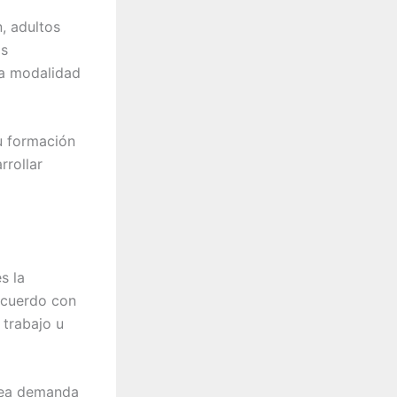
, adultos
os
la modalidad
u formación
rrollar
s la
 acuerdo con
 trabajo u
ínea demanda