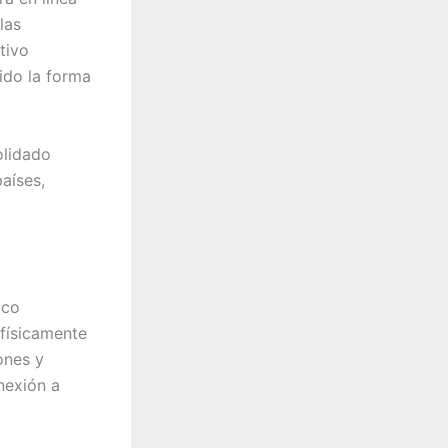
las
tivo
ido la forma
olidado
aíses,
ico
 físicamente
ones y
nexión a