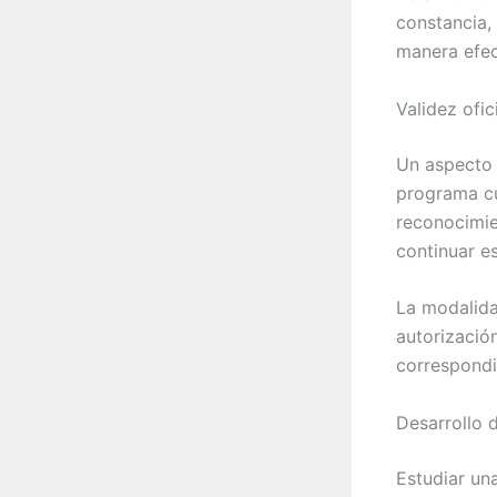
constancia,
manera efec
Validez ofi
Un aspecto f
programa cu
reconocimien
continuar e
La modalidad
autorizació
correspondi
Desarrollo 
Estudiar una