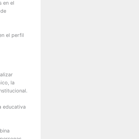
s en el
 de
 el perfil
alizar
co, la
stitucional.
a educativa
mbina
 personas,