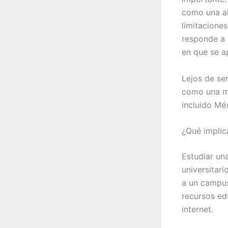
como una alt
limitacione
responde a 
en que se a
Lejos de se
como una mo
incluido Mé
¿Qué implica
Estudiar un
universitari
a un campus
recursos ed
internet.