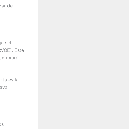
zar de
que el
RVOE). Este
permitirá
rta es la
tiva
os