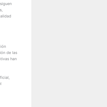
 siguen
s,
dalidad
ción
ión de las
tivas han
icial,
l