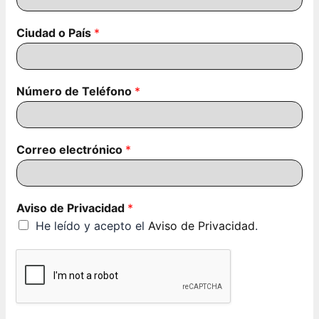
Ciudad o País
*
Número de Teléfono
*
o
Correo electrónico
*
E
d
a
d
Aviso de Privacidad
*
C
He leído y acepto el
Aviso de Privacidad
.
i
u
d
a
d